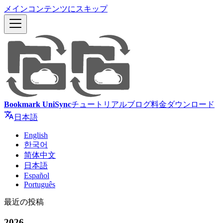
メインコンテンツにスキップ
Bookmark UniSync
チュートリアル
ブログ
料金
ダウンロード
日本語
English
한국어
简体中文
日本語
Español
Português
最近の投稿
2026