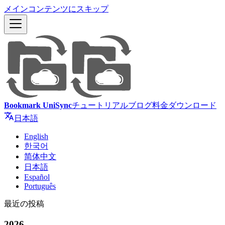
メインコンテンツにスキップ
Bookmark UniSync
チュートリアル
ブログ
料金
ダウンロード
日本語
English
한국어
简体中文
日本語
Español
Português
最近の投稿
2026