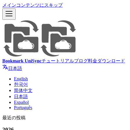
メインコンテンツにスキップ
Bookmark UniSync
チュートリアル
ブログ
料金
ダウンロード
日本語
English
한국어
简体中文
日本語
Español
Português
最近の投稿
2026