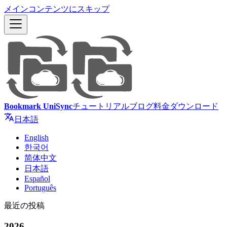
メインコンテンツにスキップ
Bookmark UniSync
チュートリアル
ブログ
料金
ダウンロード
日本語
English
한국어
简体中文
日本語
Español
Português
最近の投稿
2026