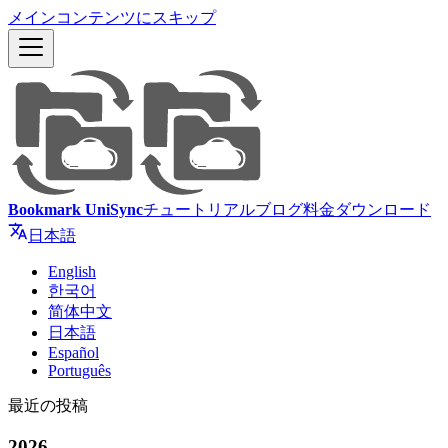
メインコンテンツにスキップ
Bookmark UniSync
チュートリアル
ブログ
料金
ダウンロード
日本語
English
한국어
简体中文
日本語
Español
Português
最近の投稿
2026