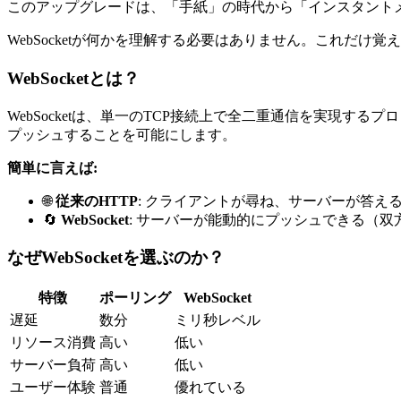
このアップグレードは、「手紙」の時代から「インスタント
WebSocketが何かを理解する必要はありません。これだけ
WebSocketとは？
WebSocketは、単一のTCP接続上で全二重通信を実現
プッシュすることを可能にします。
簡単に言えば:
🌐
従来のHTTP
: クライアントが尋ね、サーバーが答え
🔄
WebSocket
: サーバーが能動的にプッシュできる（双
なぜWebSocketを選ぶのか？
特徴
ポーリング
WebSocket
遅延
数分
ミリ秒レベル
リソース消費
高い
低い
サーバー負荷
高い
低い
ユーザー体験
普通
優れている