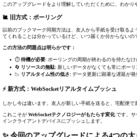
このアップグレードをより理解していただくために、わかり
🐌 旧方式：ポーリング
以前のブックマーク同期方法は、友人から手紙を受け取るよ
てくれることは分かっているけど、いつ届くか分からないの
この方法の問題点は明らかです：
⏱️
待機が必要
: ポーリングの周期が終わるのを待たな
🔄
リソースの無駄
: 新しいデータがなくても常にポー
📉
リアルタイム性の低さ
: データ更新に顕著な遅延が発
⚡ 新方式：WebSocketリアルタイムプッシュ
しかし今は違います。友人が新しい手紙を送ると、宅配便で
これこそが
WebSocketテクノロジーがもたらす変化
です。サ
インクライアントデバイスにプッシュします。
✨ 今回のアップグレードによる4つの大