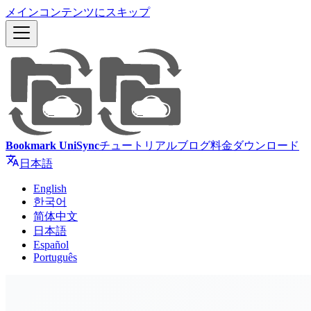
メインコンテンツにスキップ
Bookmark UniSync
チュートリアル
ブログ
料金
ダウンロード
日本語
English
한국어
简体中文
日本語
Español
Português