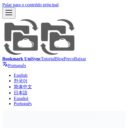
Pular para o conteúdo principal
Bookmark UniSync
Tutorial
Blog
Preço
Baixar
Português
English
한국어
简体中文
日本語
Español
Português