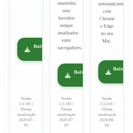
mantenha
automaticamente
seus
com
favoritos
Chrome
sempre
e Edge
atualizados
no seu
entre
Mac.
Baixar extensão para
navegadores.
Chrome
Baixar a
Baixar extensão para
Edge
Versão
Versão
Versão
3.3.185
|
3.3.185
|
3.3.210
|
Última
Última
Última
atualização
atualização
atualização
2026-07-
2026-07-
2026-08-
05
05
04