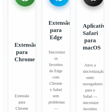
Extensão
Aplicativo
para
Safari
Edge
para
Extensão
macOS
para
Sincronize
Chrome
os
favoritos
Ative a
do Edge
sincronização
com
entre
Chrome
navegadores
e Safari
para o
Extensão
sem
Safari —
para
problemas
sincronize
Chrome
—
favoritos