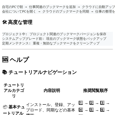
自宅のPCで朝 → 仕事関連のブックマークを追加 → クラウドに自動アッ
会社についてPCを開く → クラウドのブックマークを同期 → 仕事の整理
🛠️ 高度な管理
プロジェクト中: プロジェクト関連のブックマークバージョンを保存
システムアップグレード前: 現在のブックマーク状態をバックアップ
定期メンテナンス: 重複・無効なブックマークをクリーンアップ
🆘 ヘルプ
📚 チュートリアルナビゲーション
チュートリ
アルカテゴ
内容説明
推奨閲覧順序
リ
1️⃣ → 2️⃣ → 3️⃣ →
インストール、登録、アッ
📦
基本チュ
4️⃣ → 5️⃣ → 6️⃣ →
プロード、同期などの基本
ートリアル