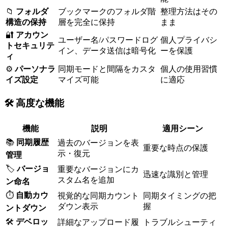
📁
フォルダ
ブックマークのフォルダ階
整理方法はその
構造の保持
層を完全に保持
まま
🔐
アカウン
ユーザー名/パスワードログ
個人プライバシ
トセキュリテ
イン、データ送信は暗号化
ーを保護
ィ
⚙️
パーソナラ
同期モードと間隔をカスタ
個人の使用習慣
イズ設定
マイズ可能
に適応
🛠️ 高度な機能
機能
説明
適用シーン
📚
同期履歴
過去のバージョンを表
重要な時点の保護
示・復元
管理
🏷️
バージョ
重要なバージョンにカ
迅速な識別と管理
スタム名を追加
ン命名
⏱️
自動カウ
視覚的な同期カウント
同期タイミングの把
ダウン表示
握
ントダウン
🛠️
デベロッ
詳細なアップロード履
トラブルシューティ