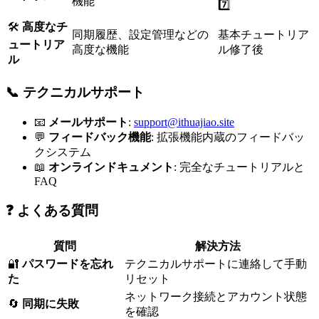
機能
7️⃣
🛠️
高度なチ
同期履歴、設定管理などの
基本チュートリア
ュートリア
高度な機能
ル修了後
ル
📞 テクニカルサポート
📧
メールサポート
:
support@ithuajiao.site
💬
フィードバック機能
: 拡張機能内蔵のフィードバッ
クシステム
📖
オンラインドキュメント
: 完全なチュートリアルと
FAQ
❓ よくある質問
質問
解決方法
🔐
パスワードを忘れ
テクニカルサポートに連絡して手動
た
リセット
ネットワーク接続とアカウント状態
🔄
同期に失敗
を確認