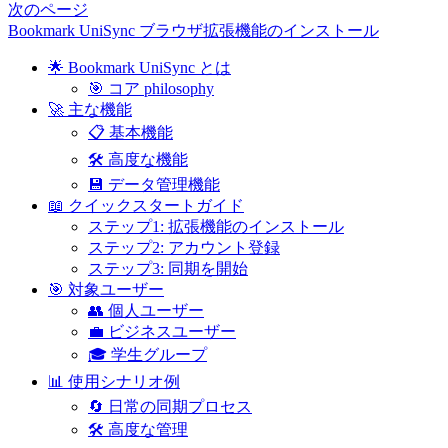
次のページ
Bookmark UniSync ブラウザ拡張機能のインストール
🌟 Bookmark UniSync とは
🎯 コア philosophy
🚀 主な機能
📋 基本機能
🛠️ 高度な機能
💾 データ管理機能
📖 クイックスタートガイド
ステップ1: 拡張機能のインストール
ステップ2: アカウント登録
ステップ3: 同期を開始
🎯 対象ユーザー
👥 個人ユーザー
💼 ビジネスユーザー
🎓 学生グループ
📊 使用シナリオ例
🔄 日常の同期プロセス
🛠️ 高度な管理