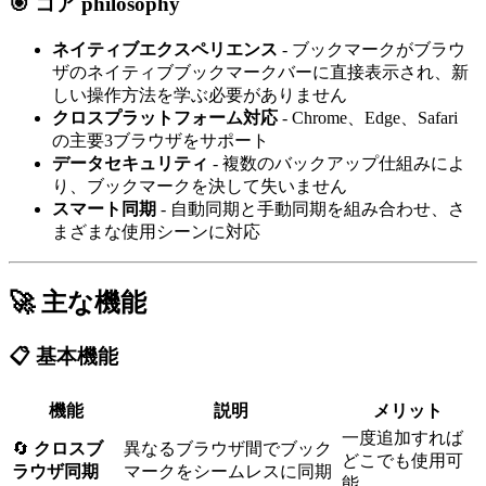
🎯 コア philosophy
ネイティブエクスペリエンス
- ブックマークがブラウ
ザのネイティブブックマークバーに直接表示され、新
しい操作方法を学ぶ必要がありません
クロスプラットフォーム対応
- Chrome、Edge、Safari
の主要3ブラウザをサポート
データセキュリティ
- 複数のバックアップ仕組みによ
り、ブックマークを決して失いません
スマート同期
- 自動同期と手動同期を組み合わせ、さ
まざまな使用シーンに対応
🚀 主な機能
📋 基本機能
機能
説明
メリット
一度追加すれば
🔄
クロスブ
異なるブラウザ間でブック
どこでも使用可
ラウザ同期
マークをシームレスに同期
能