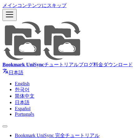
メインコンテンツにスキップ
Bookmark UniSync
チュートリアル
ブログ
料金
ダウンロード
日本語
English
한국어
简体中文
日本語
Español
Português
Bookmark UniSync 完全チュートリアル