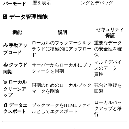
歴を表示
ングとデバッグ
パーモード
💾 データ管理機能
セキュリティ
機能
説明
保証
ローカルのブックマークをク
重要なデータ
📤
手動アッ
ラウドに積極的にアップロー
の安全性を確
プロード
ド
保
マルチデバイ
📥
クラウド
サーバーからローカルにブッ
スのデータ一
クマークを同期
同期
貫性
🗑️
ローカル
同期のためのローカルブック
競合と重複を
クリーンア
マークを削除
回避
ップ
ローカルバッ
📄
データエ
ブックマークをHTMLファイ
クアップと移
クスポート
ルとしてエクスポート
行