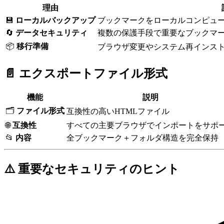
理由
💾
ローカルバックアップ
ブックマークをローカルコンピュ
🔄
データセキュリティ
複数の保護手段で重要なブックマ
📦
移行準備
ブラウザ変更やシステム再インス
📄 エクスポートファイル形式
機能
説明
🗂️
ファイル形式
互換性の高いHTMLファイル
🌐
互換性
すべての主要ブラウザでインポートをサポ
📂
内容
全ブックマーク＋フォルダ構造を完全保持
⚠️ 重要なセキュリティのヒント