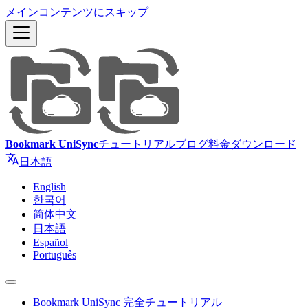
メインコンテンツにスキップ
Bookmark UniSync
チュートリアル
ブログ
料金
ダウンロード
日本語
English
한국어
简体中文
日本語
Español
Português
Bookmark UniSync 完全チュートリアル